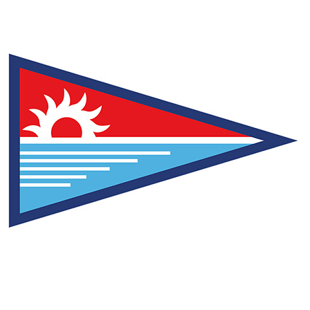
denominación, logotipo, eslogan u otros signos
distintivos pertenecientes al TITULAR
Bajo ninguna circunstancia, EL TITULAR será responsable
de los contenidos o servicios puestos a disposición del
público en la página web desde la que se realice el
“hiperenlace” ni de las informaciones y manifestaciones
incluidas en las mismas.
V. EXCLUSIÓN DE GARANTÍAS Y
RESPONSABILIDAD
EL TITULAR no otorga ninguna garantía ni se hace
responsable, en ningún caso, de los daños y perjuicios
de cualquier naturaleza que pudieran traer causa de:
La falta disponibilidad, mantenimiento y efectivo
funcionamiento de la Web y/o de sus servicios o
contenidos.
La falta de utilidad, adecuación o validez de la Web y/o
de sus servicios o contenidos para satisfacer
necesidades, actividades o resultados concretos o