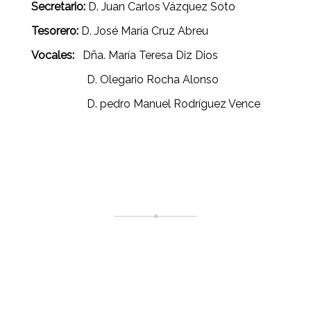
Secretario:
D. Juan Carlos Vázquez Soto
Tesorero:
D. José María Cruz Abreu
Vocales:
Dña. María Teresa Diz Dios
D. Olegario Rocha Alonso
D. pedro Manuel Rodríguez Vence
NUESTRO PUERTO DEPORTIVO
insert_emoticon