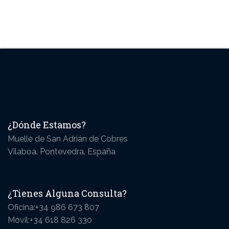
BARCOS
¿Dónde Estamos?
Muelle de San Adrián de Cobres
Vilaboa. Pontevedra. España
¿Tienes Alguna Consulta?
Oficina:+34 986 673 807
Móvil:+34 618 826 330