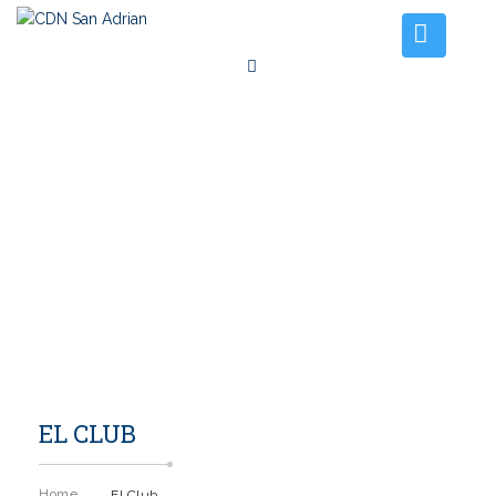
Inicio
El Club
Instalaciones
Tarifas amarres
Noticias
Contacto
EL CLUB
Home
El Club