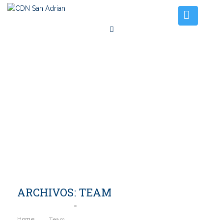
Inicio
El Club
Instalaciones
Tarifas amarres
Noticias
Contacto
ARCHIVOS:
TEAM
Home
Team