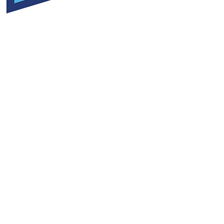
Add to cart
Amarre 6 metros
40,00
€