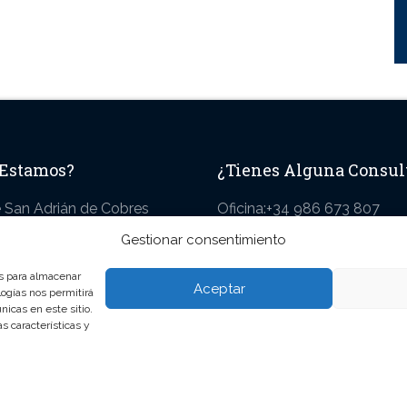
 Estamos?
¿Tienes Alguna Consul
 San Adrián de Cobres
Oficina:+34 986 673 807
Pontevedra. España
Móvil:+34 618 826 330
Gestionar consentimiento
Marinería:+34 659 434 657
clubnautico@puertodesana
es para almacenar
Aceptar
logías nos permitirá
icas en este sitio.
s características y
2021® Todos los derechos