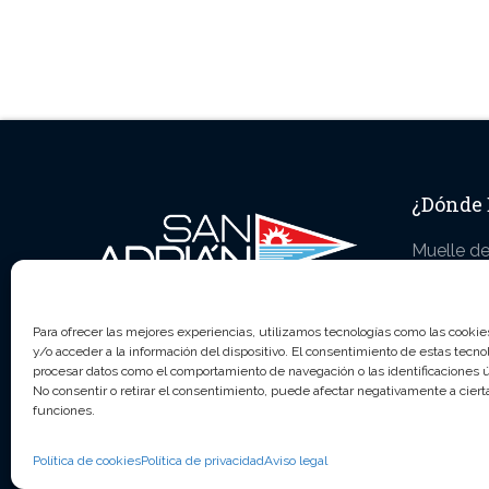
¿Dónde
Muelle de
Vilaboa. 
Para ofrecer las mejores experiencias, utilizamos tecnologías como las cooki
y/o acceder a la información del dispositivo. El consentimiento de estas tecno
procesar datos como el comportamiento de navegación o las identificaciones ún
No consentir o retirar el consentimiento, puede afectar negativamente a cierta
funciones.
Puerto Deportivo San Adrian de Cobres Copyright 
Política de cookies
Política de privacidad
Aviso legal
reservados. Diseño web: Dubidú Estudio Gráfico